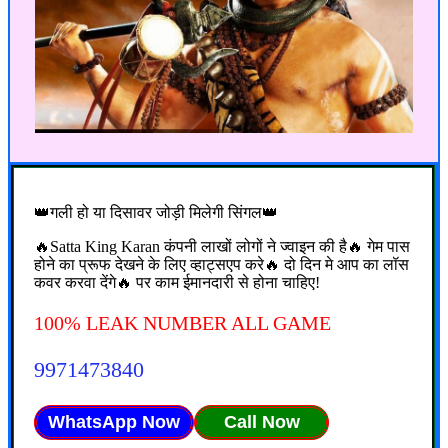
👑गली हो या दिसावर जोड़ी मिलेगी सिंगल👑
🔥Satta King Karan कंपनी लाखों लोगों ने ज्वाइन की है🔥 गेम पास
होने का प्रूफ देखने के लिए व्हाट्सएप करे🔥 दो दिन मे आप का लॉस
कवर करवा देंगे🔥 पर काम ईमानदारी से होना चाहिए!
100% LEAK NUMBER ALL GAME
9971473840
WhatsApp Now
Call Now