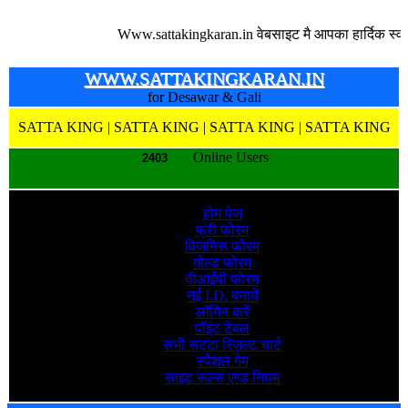
Www.sattakingkaran.in वेबसाइट मै आपका हार्दिक स्वागत हैँ डेट
WWW.SATTAKINGKARAN.IN
for Desawar & Gali
SATTA KING | SATTA KING | SATTA KING | SATTA KING
Online Users
होम पेज
फ्री फोरम
विजनिस फोरम
गोल्ड फोरम
वीआईपी फोरम
नई I.D. बनायें
लॉगिन करें
पॉइंट टेबल
सभी सट्टा रिज़ल्ट चार्ट
स्पेशल गेम
साइट रूल्स एण्ड नियम