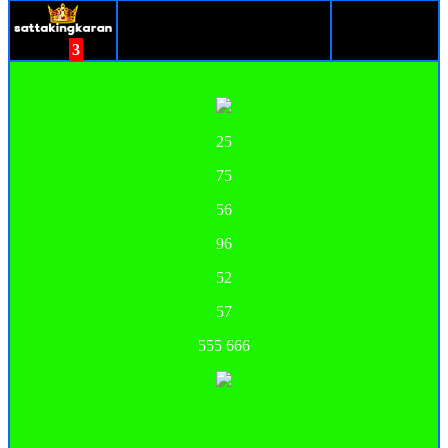
SULTAN
07-08-2026
*SATTA KING SULTAN *
14:28 PM
ID:
3
25
75
56
96
52
57
555 666