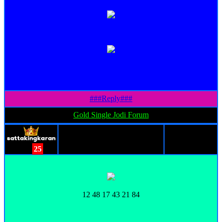
###Reply###
Gold Single Jodi Forum
MUSA BHAI
07-08-2026
*JAI RAJASTHAN*
14:38 PM
ID:
25
12 48 17 43 21 84