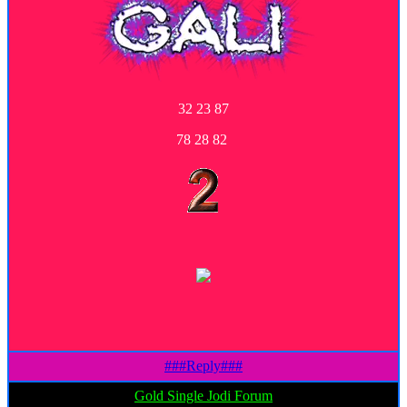
32 23 87
78 28 82
###Reply###
Gold Single Jodi Forum