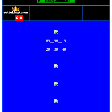
Gold Single Jodi Forum
RAFTAAR SINGH
07-08-2026
💥पंजाब दी शान💥
14:41 PM
ID:
618
89__98__19
29__39__49