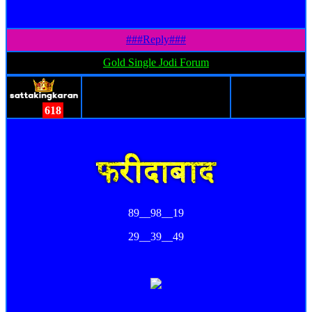
###Reply###
Gold Single Jodi Forum
RAFTAAR SINGH
07-08-2026
💥पंजाब दी शान💥
14:41 PM
ID:
618
89__98__19
29__39__49