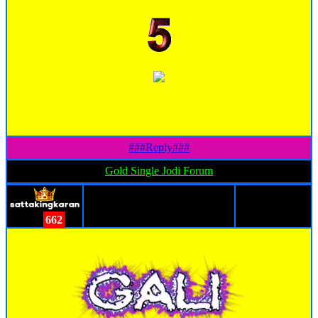
###Reply###
Gold Single Jodi Forum
Surya Singh
07-08-2026
GUSSER
14:51 PM
ID:
662