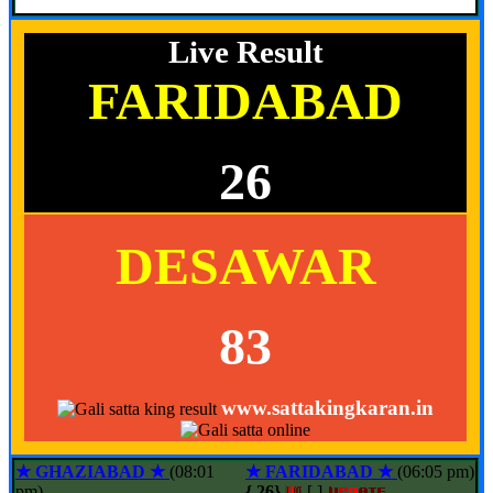
Live Result
FARIDABAD
26
DESAWAR
83
www.sattakingkaran.in
★ GHAZIABAD ★
(08:01
★ FARIDABAD ★
(06:05 pm)
pm)
{ 26}
[
]