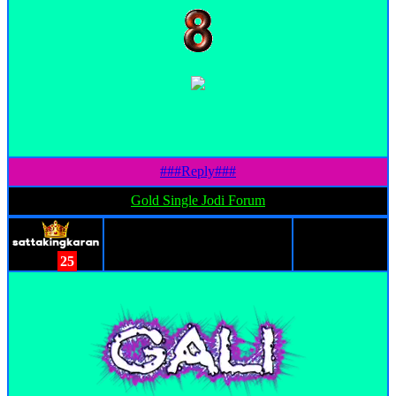
###Reply###
Gold Single Jodi Forum
MUSA BHAI
07-08-2026
*JAI RAJASTHAN*
14:36 PM
ID:
25