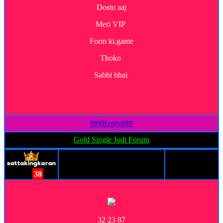
Dosto aaj
Meri VIP
Form ki.game
Thoko
Sabhi bhai
###Reply###
Gold Single Jodi Forum
BK RANA
07-08-2026
*top guser*
15:02 PM
ID:
38
32 23 87