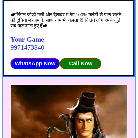
👑सिंगल जोड़ी गली ओर देशावर में गेम 100% गारंटी से पास सट्टे
की दुनिया में काम के साथ नाम भी चलता है! जितने लोग हमसे जुड़े
सब मालामाल हुए हैं👑
Your Game
9971473840
WhatsApp Now
Call Now