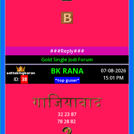
###Reply###
Gold Single Jodi Forum
BK RANA
07-08-2026
15:01 PM
ID:
38
*top guser*
32 23 87
78 28 82