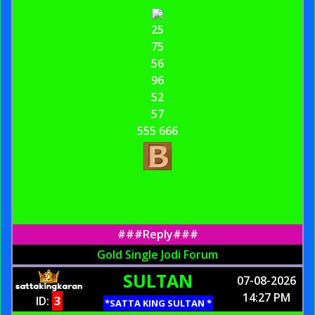
25
75
56
96
52
57
555 666
###Reply###
Gold Single Jodi Forum
SULTAN
07-08-2026
14:27 PM
ID:
3
*SATTA KING SULTAN *