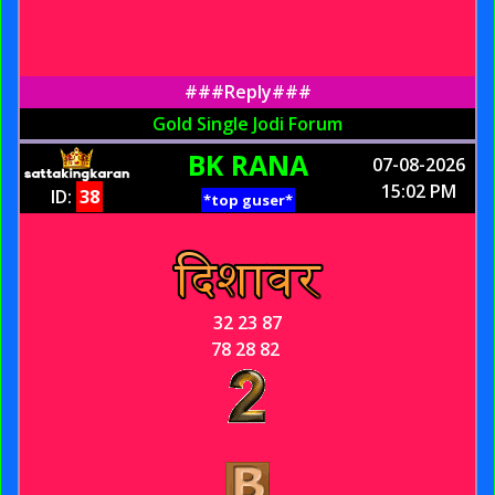
###Reply###
Gold Single Jodi Forum
BK RANA
07-08-2026
15:02 PM
ID:
38
*top guser*
32 23 87
78 28 82