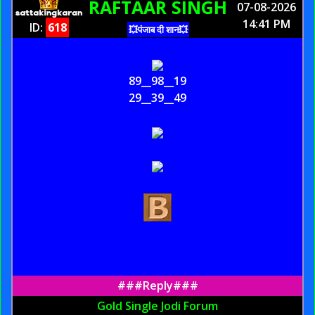
RAFTAAR SINGH
07-08-2026
14:41 PM
ID:
618
💥पंजाब दी शान💥
89__98__19
29__39__49
###Reply###
Gold Single Jodi Forum