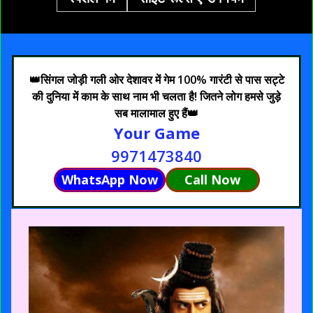
👑सिंगल जोड़ी गली ओर देशावर में गेम 100% गारंटी से पास सट्टे
की दुनिया में काम के साथ नाम भी चलता है! जितने लोग हमसे जुड़े
सब मालामाल हुए हैं👑
Your Game
9971473840
WhatsApp Now
Call Now