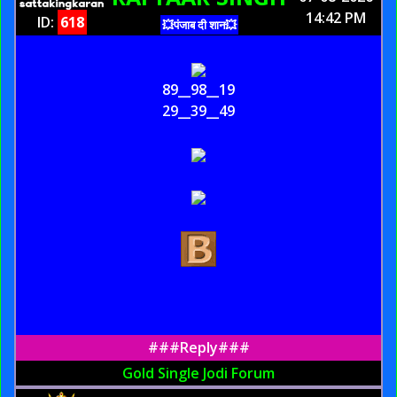
14:42 PM
ID:
618
💥पंजाब दी शान💥
89__98__19
29__39__49
###Reply###
Gold Single Jodi Forum