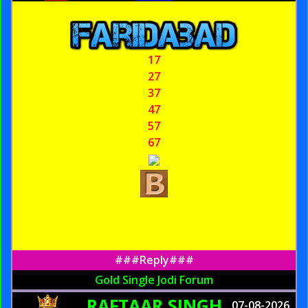
17
27
37
47
57
67
###Reply###
Gold Single Jodi Forum
RAFTAAR SINGH
07-08-2026