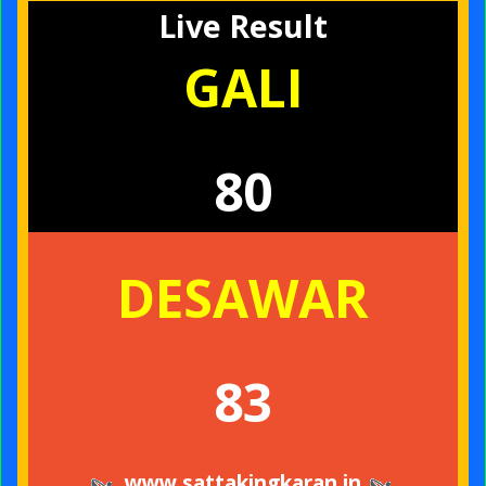
Live Result
GALI
80
DESAWAR
83
www.sattakingkaran.in