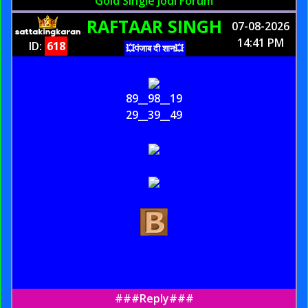
Gold Single Jodi Forum
RAFTAAR SINGH
07-08-2026
14:41 PM
ID:
618
💥पंजाब दी शान💥
89__98__19
29__39__49
###Reply###