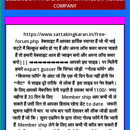
COMPANY
https://www.sattakingkaran.in/free-
forum.php वेबसाइट मैं आपका हार्दिक स्वागत हैं जो भी भाई
सट्टे मैं बिल्कुल बर्बाद हो गए हैं और अपना लॉस कवर करना चाहते
हैं तो हमारी वेबसाइट आज ही ज्वाइन करो और अपना लॉस कवर
करो||| ➡️➡️➡️➡️➡️➡️➡️➡️➡️ आपको इस साइड। पर मिलेंगी
हमारे expart gusser कि सिंगल जोड़ी *गोल्ड फॉर्म* और
*बिजनस फॉर्म* के अंदर जो कि एक भी दिन फैल नहीं होगी गेम
*नोट* ये साइड पूरे तरीके से लोक हैं इस साइड पर गेम देखने।
के लिए आपको मेंबरसिप देनी पड़ती है उसका चार्ज 1100/- रुपए
महीना है 30 दिन के लिए Member ship आप कभी भी ले
सकते हैं उसी दिन से आपका हिसाब रहेगा डेट to date जरूरी
सूचना महीने में चार या पांच बार गली देसावर की लीक जोडी डाली
जाती हैं जो कि। सुपर एडमिन के द्वारा पोस्ट गोल्ड फॉर्म में कि जाती
हैं Member ship लेने के लिए आप कभी भी कॉल कर सकते हैं