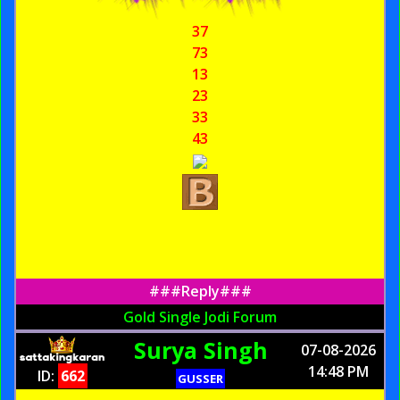
37
73
13
23
33
43
###Reply###
Gold Single Jodi Forum
Surya Singh
07-08-2026
14:48 PM
ID:
662
GUSSER