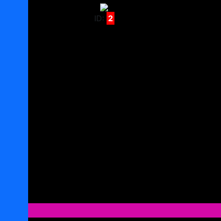
ID:
2