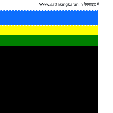
Www.sattakingkaran.in वेबसाइट मै आपका हार्दिक स्वागत