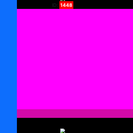
ID:
1448