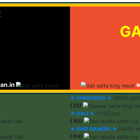
t
GA
an.in
w
★ FARIDABAD ★
(06:05 pm)
{ 22}
★ GALI ★
(11:35 pm)
{ 80}
★ SHRI GANESH ★
(04:50 p
{ 04}