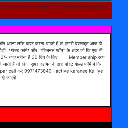
ULT SATTA MATKA KING SATTA MATLA GUESSING
ं और अपना लॉस कवर करना चाहते हैं तो हमारी वेबसाइट आज ही
*गोल्ड फॉर्म* और *बिजनस फॉर्म* के अंदर जो कि एक भी
चार्ज 1100/- रुपए महीना है 30 दिन के लिए Member ship आप
 हैं जो कि। सुपर एडमिन के द्वारा पोस्ट गोल्ड फॉर्म में कि
स no par call करे 9971473840 active karanee Ke liye
दी जाएगी