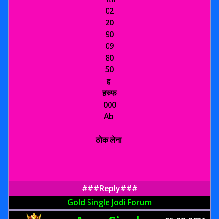
02
20
90
09
80
50
ह
हरुफ
000
Ab
ठोक लेना
###Reply###
Gold Single Jodi Forum