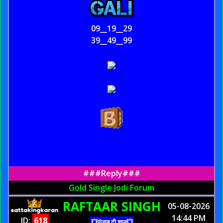
09__19__29
39__49__99
###Reply###
Gold Single Jodi Forum
RAFTAAR SINGH
05-08-2026
14:44 PM
ID:
618
💥पंजाब दी शान💥