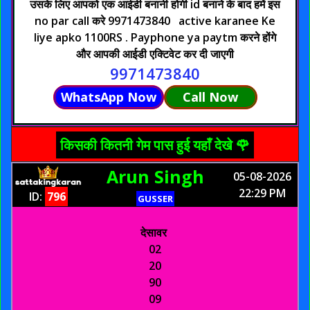
उसके लिए आपको एक आईडी बनानी होगी id बनाने के बाद हमें इस
no par call करे 9971473840 active karanee Ke
liye apko 1100RS . Payphone ya paytm करने होंगे
और आपकी आईडी एक्टिवेट कर दी जाएगी
9971473840
WhatsApp Now
Call Now
किसकी कितनी गेम पास हुई यहाँ देखे 🌹
Arun Singh
05-08-2026
22:29 PM
ID:
796
GUSSER
देसावर
02
20
90
09