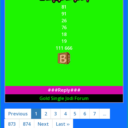
81
91
26
76
18
19
111 666
###Reply###
Gold Single Jodi Forum
Previous
1
2
3
4
5
6
7
...
873
874
Next
Last ››