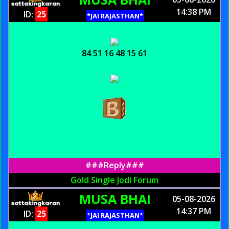
14:38 PM
ID:
25
*JAI RAJASTHAN*
84 51 16 48 15 61
###Reply###
Gold Single Jodi Forum
MUSA BHAI
05-08-2026
14:37 PM
ID:
25
*JAI RAJASTHAN*