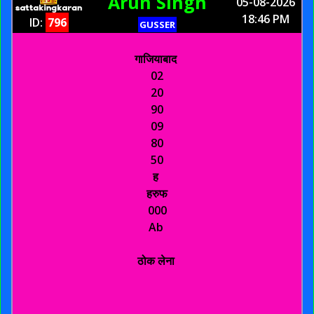
Arun Singh
05-08-2026
18:46 PM
ID:
796
GUSSER
गाजियाबाद
02
20
90
09
80
50
ह
हरुफ
000
Ab
ठोक लेना