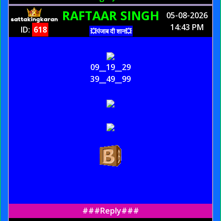
RAFTAAR SINGH
05-08-2026
14:43 PM
ID:
618
💥पंजाब दी शान💥
09__19__29
39__49__99
###Reply###