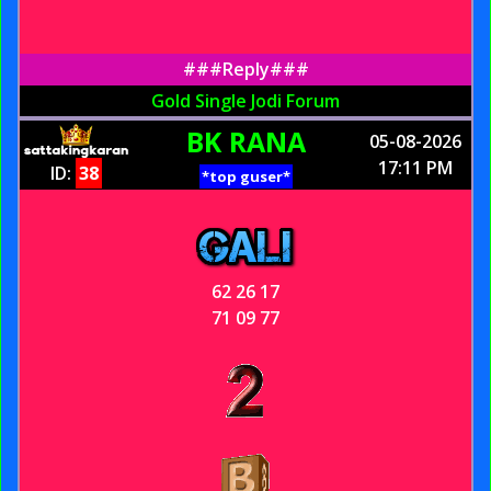
###Reply###
Gold Single Jodi Forum
BK RANA
05-08-2026
17:11 PM
ID:
38
*top guser*
62 26 17
71 09 77