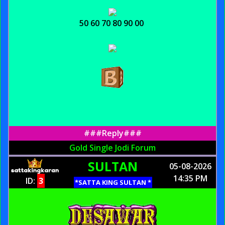
50 60 70 80 90 00
###Reply###
Gold Single Jodi Forum
SULTAN
05-08-2026
14:35 PM
ID:
3
*SATTA KING SULTAN *