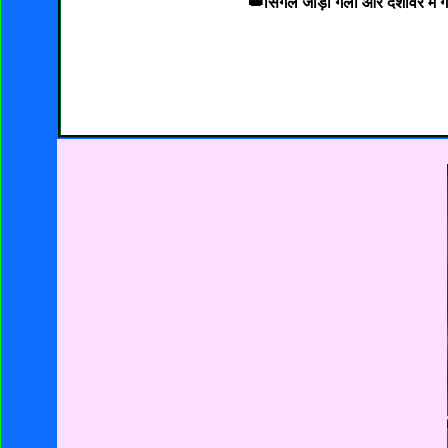
👑सिंगल जोड़ी गली ओर देशावर में ग