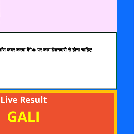
लॉस कवर करवा देंगे🔥 पर काम ईमानदारी से होना चाहिए!
Live Result
GALI