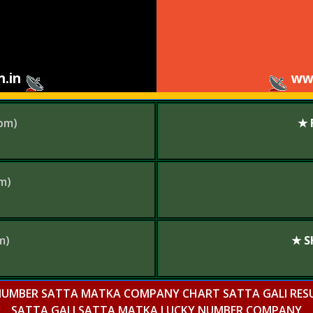
n.in
ww
 pm)
★ 
m)
m)
★ S
NUMBER SATTA MATKA COMPANY CHART SATTA GALI RES
SATTA GALI SATTA MATKA LUCKY NUMBER COMPANY