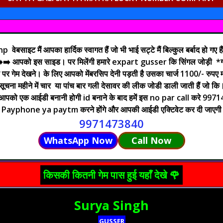
ैं आपका हार्दिक स्वागत हैं जो भी भाई सट्टे मैं बिल्कुल बर्बाद हो गए है
 आपको इस साइड। पर मिलेंगी हमारे expart gusser कि सिंगल जोड़ी *गोल्
साइड पर गेम देखने। के लिए आपको मेंबरसिप देनी पड़ती है उसका चार्ज 1100/
ा महीने में चार या पांच बार गली देसावर की लीक जोडी डाली जाती हैं जो कि। स
िए आपको एक आईडी बनानी होगी id बनाने के बाद हमें इस no par call क
Payphone ya paytm करने होंगे और आपकी आईडी एक्टिवेट कर दी जाएगी
9971473840
WhatsApp Now
Call Now
किसकी कितनी गेम पास हुई यहाँ देखे 🌹
Surya Singh
GUSSER