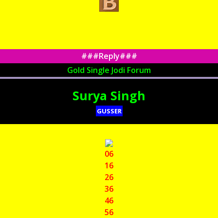
###Reply###
Gold Single Jodi Forum
Surya Singh
GUSSER
06
16
26
36
46
56