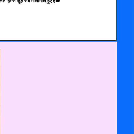
ोग हमसे जुड़े सब मालामाल हुए हैं👑