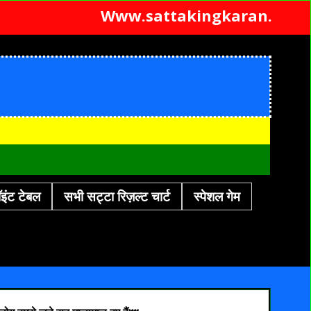
Www.sattakingkaran.in वेबसाइट मै आपका ह
ॉइंट टेबल
सभी सट्टा रिज़ल्ट चार्ट
स्पेशल गेम