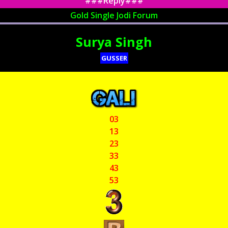
###Reply###
Gold Single Jodi Forum
Surya Singh
GUSSER
03
13
23
33
43
53