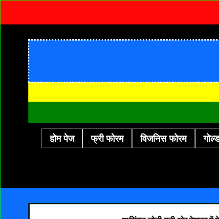
होम पेज
फ्री फोरम
विजनिस फोरम
गोल्