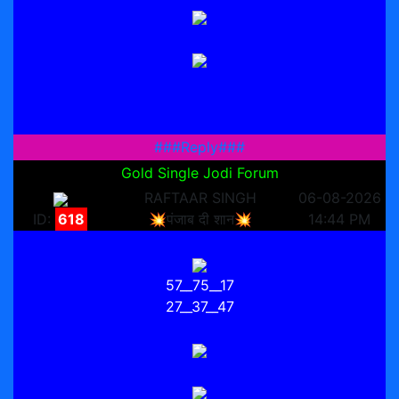
###Reply###
Gold Single Jodi Forum
RAFTAAR SINGH
06-08-2026
ID:
618
💥पंजाब दी शान💥
14:44 PM
57__75__17
27__37__47