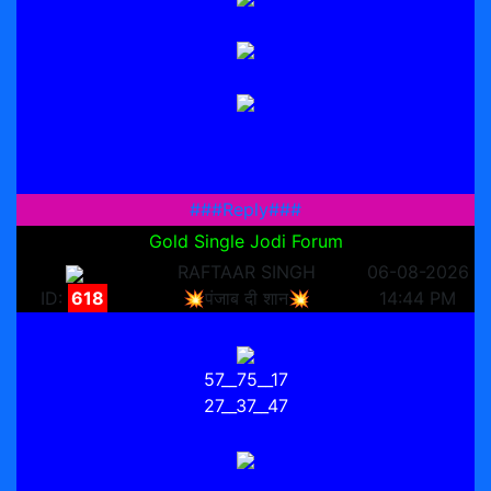
###Reply###
Gold Single Jodi Forum
RAFTAAR SINGH
06-08-2026
ID:
618
💥पंजाब दी शान💥
14:44 PM
57__75__17
27__37__47