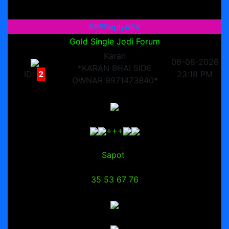
###Reply###
Gold Single Jodi Forum
Karan
06-08-2026
*KARAN BHAI SIDE
ID:
2
23:18 PM
OWNAR 9971473840*
+++
Sapot
35 53 67 76