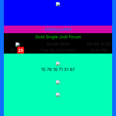
###Reply###
Gold Single Jodi Forum
MUSA BHAI
06-08-2026
ID:
25
*JAI RAJASTHAN*
14:41 PM
15 76 10 71 51 67