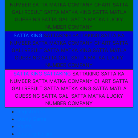
NUMBER SATTA MATKA COMPANY CHART SATTA
GALI RESULT SATTA MATKA KING SATTA MATLA
GUESSING SATTA GALI SATTA MATKA LUCKY
NUMBER COMPANY
SATTA KING
SATTAKING SATTAKING SATTA KA
NUMBER SATTA MATKA COMPANY CHART SATTA
GALI RESULT SATTA MATKA KING SATTA MATLA
GUESSING SATTA GALI SATTA MATKA LUCKY
NUMBER COMPANY
SATTA KING
SATTAKING
SATTAKING SATTA KA
NUMBER SATTA MATKA COMPANY CHART SATTA
GALI RESULT SATTA MATKA KING SATTA MATLA
GUESSING SATTA GALI SATTA MATKA LUCKY
NUMBER COMPANY
Registration
Lucky Game
Points
Booking Forum