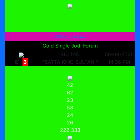
###Reply###
Gold Single Jodi Forum
SULTAN
06-08-2026
ID:
3
*SATTA KING SULTAN *
14:36 PM
42
62
23
53
24
26
222 333