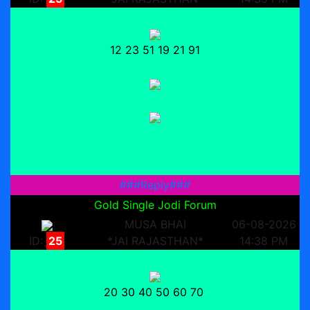
12 23 51 19 21 91
###Reply###
Gold Single Jodi Forum
MUSA BHAI
06-08-2026
ID:
25
*JAI RAJASTHAN*
14:38 PM
20 30 40 50 60 70