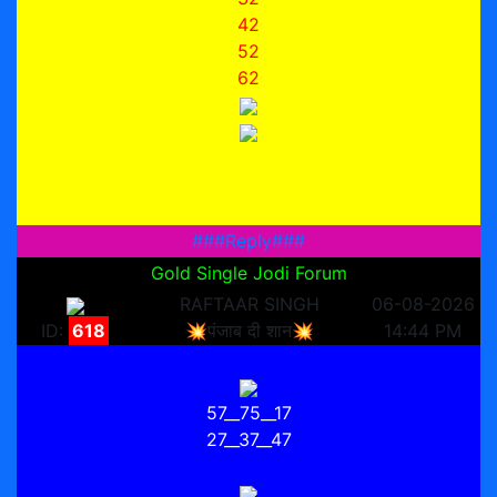
42
52
62
###Reply###
Gold Single Jodi Forum
RAFTAAR SINGH
06-08-2026
ID:
618
💥पंजाब दी शान💥
14:44 PM
57__75__17
27__37__47