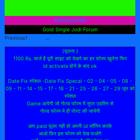
###Reply###
Gold Single Jodi Forum
Previous
1
2
3
4
5
6
7
...
875
876
Next
Last ››
(सूचना )
1100 Rs. चार्ज है पूरी साइट को देखने का हर फोरम खुलेगा फिर
id activate होने के बाद ok
Date Fix स्पेशल -Date Fix Specal - 02 - 04 - 05 - 08 -
09 - 11 - 14 - 15 - 17 - 18 - 21 - 25 - 26 - 27 - 29 जून को
स्पेशल
Game आयेगी जो गोल्ड फोरम में सुपर एडमिन से
गोल्ड फोरम मे ही पोस्ट की जायेगी
आप paid यूज़र नही हो अपनी id लॉगिन करके
आओ फ़िर इस फोरम को देख पाओगे