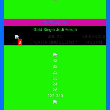
###Reply###
Gold Single Jodi Forum
SULTAN
06-08-2026
ID:
3
*SATTA KING SULTAN *
14:36 PM
42
62
23
53
24
26
222 333