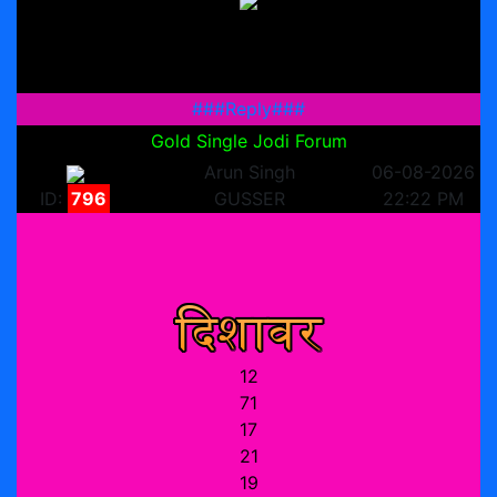
###Reply###
Gold Single Jodi Forum
Arun Singh
06-08-2026
ID:
796
GUSSER
22:22 PM
12
71
17
21
19