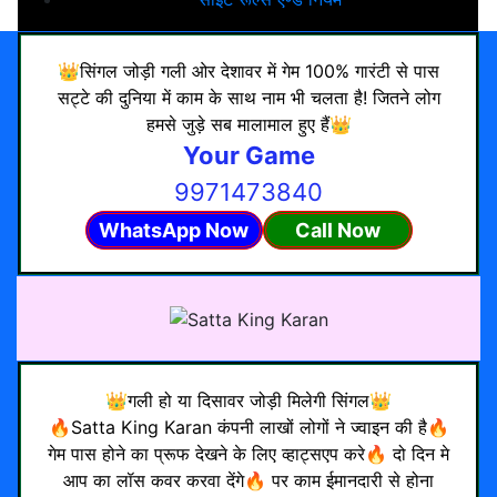
👑सिंगल जोड़ी गली ओर देशावर में गेम 100% गारंटी से पास
सट्टे की दुनिया में काम के साथ नाम भी चलता है! जितने लोग
हमसे जुड़े सब मालामाल हुए हैं👑
Your Game
9971473840
WhatsApp Now
Call Now
👑गली हो या दिसावर जोड़ी मिलेगी सिंगल👑
🔥Satta King Karan कंपनी लाखों लोगों ने ज्वाइन की है🔥
गेम पास होने का प्रूफ देखने के लिए व्हाट्सएप करे🔥 दो दिन मे
आप का लॉस कवर करवा देंगे🔥 पर काम ईमानदारी से होना