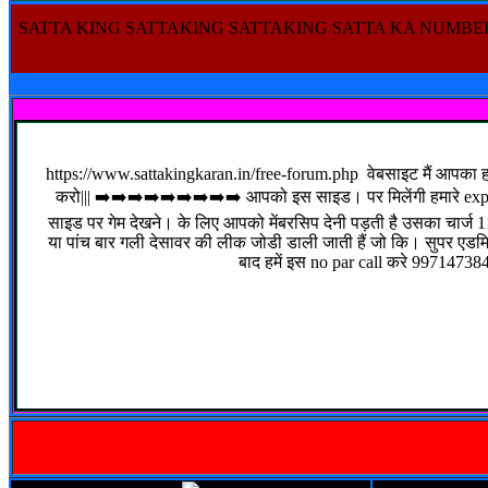
SATTA KING SATTAKING SATTAKING SATTA KA NUMBE
https://www.sattakingkaran.in/free-forum.php वेबसाइट मैं आपका हार्
करो||| ➡️➡️➡️➡️➡️➡️➡️➡️➡️ आपको इस साइड। पर मिलेंगी हमारे expar
साइड पर गेम देखने। के लिए आपको मेंबरसिप देनी पड़ती है उसका चार्ज
या पांच बार गली देसावर की लीक जोडी डाली जाती हैं जो कि। सुपर एडमि
बाद हमें इस no par call करे 997147