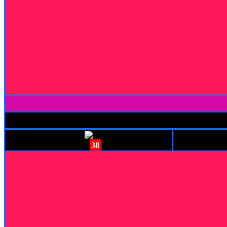
ID:
38