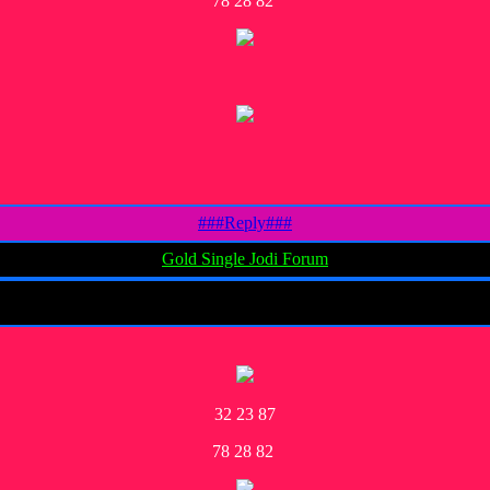
78 28 82
###Reply###
Gold Single Jodi Forum
BK RANA
*top guser*
32 23 87
78 28 82