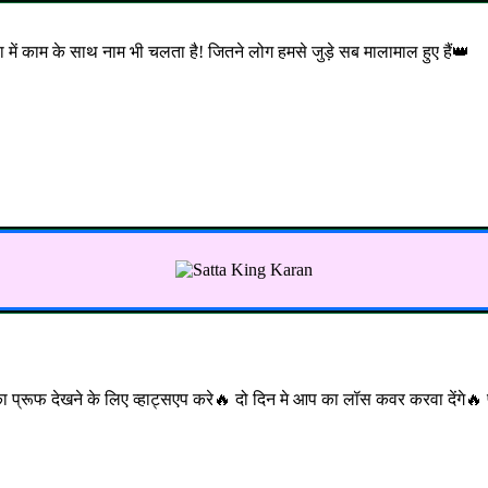
 में काम के साथ नाम भी चलता है! जितने लोग हमसे जुड़े सब मालामाल हुए हैं👑
का प्रूफ देखने के लिए व्हाट्सएप करे🔥 दो दिन मे आप का लॉस कवर करवा देंगे🔥