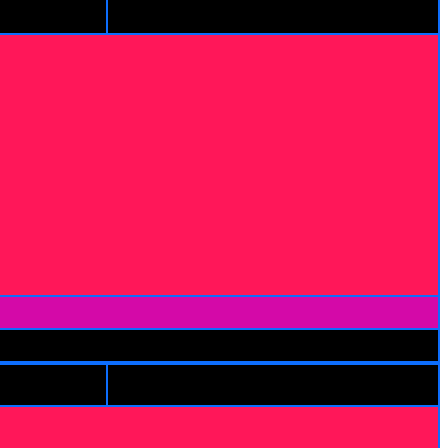
07-08-2026 15:03 PM
07-08-2026 15:02 PM