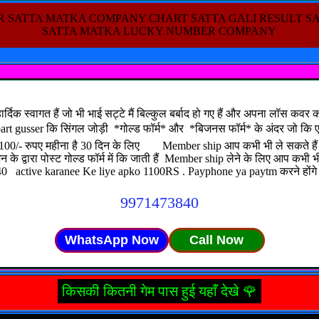
R SATTA MATKA COMPANY CHART SATTA GALI RESULT SA
SATTA MATKA LUCKY NUMBER COMPANY
दिक स्वागत हैं जो भी भाई सट्टे मैं बिल्कुल बर्बाद हो गए हैं और अपना लॉस क
t gusser कि सिंगल जोड़ी *गोल्ड फॉर्म* और *बिजनस फॉर्म* के अंदर जो कि एक 
 1100/- रुपए महीना है 30 दिन के लिए Member ship आप कभी भी ले सकते हैं 
न के द्वारा पोस्ट गोल्ड फॉर्म में कि जाती हैं Member ship लेने के लिए आप क
3840 active karanee Ke liye apko 1100RS . Payphone ya paytm करने होंग
9971473840
WhatsApp Now
Call Now
किसकी कितनी गेम पास हुई यहाँ देखे 🌹