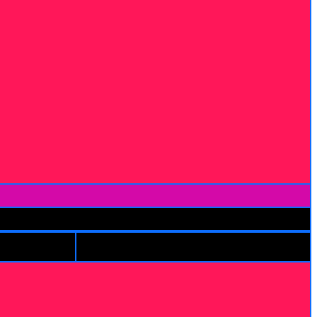
07-08-2026 15:02 PM