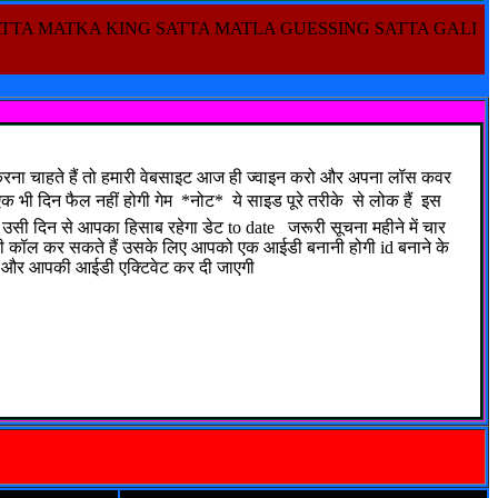
TTA MATKA KING SATTA MATLA GUESSING SATTA GALI
वर करना चाहते हैं तो हमारी वेबसाइट आज ही ज्वाइन करो और अपना लॉस कवर
भी दिन फैल नहीं होगी गेम *नोट* ये साइड पूरे तरीके से लोक हैं इस
उसी दिन से आपका हिसाब रहेगा डेट to date जरूरी सूचना महीने में चार
भी भी कॉल कर सकते हैं उसके लिए आपको एक आईडी बनानी होगी id बनाने के
े और आपकी आईडी एक्टिवेट कर दी जाएगी