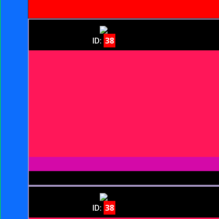
ID:
38
ID:
38