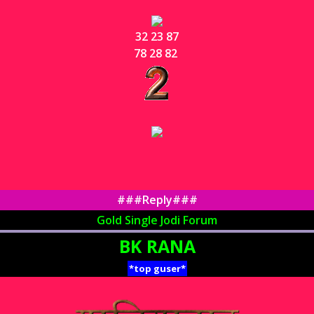
32 23 87
78 28 82
###Reply###
Gold Single Jodi Forum
BK RANA
*top guser*