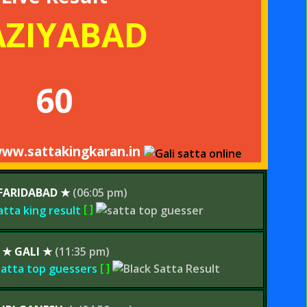
AZIYABAD
60
ww.sattakingkaran.in
FARIDABAD ★
(06:05 pm)
[
]
★ GALI ★
(11:35 pm)
[
]