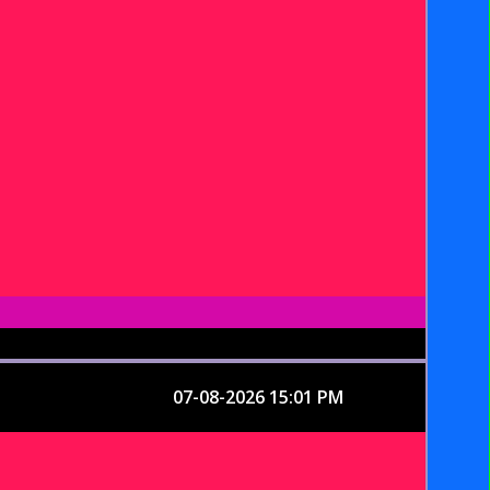
07-08-2026 15:01 PM