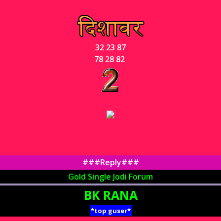
32 23 87
78 28 82
###Reply###
Gold Single Jodi Forum
BK RANA
*top guser*