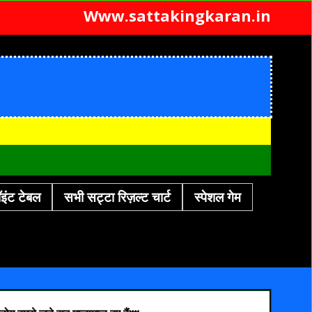
Www.sattakingkaran.in वेबसाइट मै आपका हार
ॉइंट टेबल
सभी सट्टा रिज़ल्ट चार्ट
स्पेशल गेम