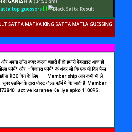
HRI GANESH ★
(04:50 pm)
[
]
ULT SATTA MATKA KING SATTA MATLA GUESSING
ं और अपना लॉस कवर करना चाहते हैं तो हमारी वेबसाइट आज ही
ड फॉर्म* और *बिजनस फॉर्म* के अंदर जो कि एक भी दिन फैल
- रुपए महीना है 30 दिन के लिए Member ship आप कभी भी ले
ुपर एडमिन के द्वारा पोस्ट गोल्ड फॉर्म में कि जाती हैं Member
रे 9971473840 active karanee Ke liye apko 1100RS .