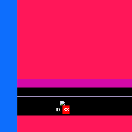
ID:
38